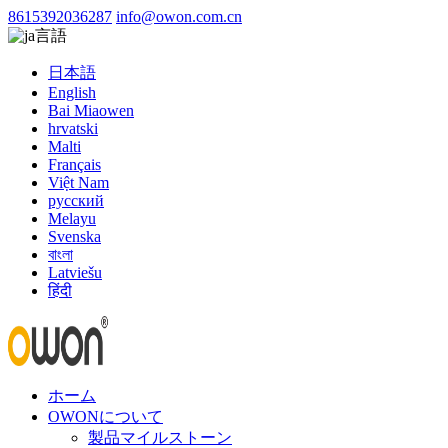
8615392036287
info@owon.com.cn
言語
日本語
English
Bai Miaowen
hrvatski
Malti
Français
Việt Nam
русский
Melayu
Svenska
বাংলা
Latviešu
हिंदी
ホーム
OWONについて
製品マイルストーン