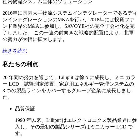
社内物流システム全体のソリューション
2016年に国内大手物流システムインテグレーターであるディ
ンインテグレーションのM&Aを行い、2018年には投資ファ
ンド業界のM&Aに参加し、SAVOYE社の完全子会社化を完
了しました。 この一連の前向きな戦略的配置により、北軍
の勢力が大幅に拡大します。
続きを読む
私たちの利点
20 年間の努力を通じて、Lilliput は徐々に成長し、ミニ カラ
ー LCD、試験測定装置、家庭用エネルギー管理システムの
3 つの製品ラインをカバーするグループ企業に成長しまし
た。
品質保証
1990 年以来、Lilliput はエレクトロニクス製品業界に参
入し、その最初の製品シリーズはミニカラー LCD で
す。